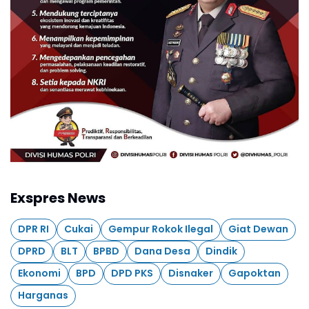
Exspres News
DPR RI
Cukai
Gempur Rokok Ilegal
Giat Dewan
DPRD
BLT
BPBD
Dana Desa
Dindik
Ekonomi
BPD
DPD PKS
Disnaker
Gapoktan
Harganas