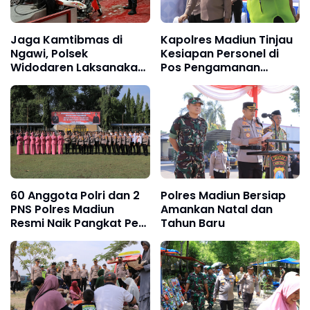
Jaga Kamtibmas di
Kapolres Madiun Tinjau
Ngawi, Polsek
Kesiapan Personel di
Widodaren Laksanakan
Pos Pengamanan
Patroli Dialogis
Jelang Hari Natal dan
Tahun Baru.
60 Anggota Polri dan 2
Polres Madiun Bersiap
PNS Polres Madiun
Amankan Natal dan
Resmi Naik Pangkat Per
Tahun Baru
1 Januari 2024