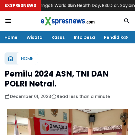
n
EXSPRESNEWS
Memperingati World Skin Health Day, RSUD dr. Sayidiman Ma
Home
Wisata
Kasus
Info Desa
Pendidikan
HOME
Pemilu 2024 ASN, TNI DAN
POLRI Netral.
December 01, 2023
Read less than a minute