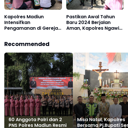
Kapolres Madiun
Pastikan Awal Tahun
Intensifkan
Baru 2024 Berjalan
Pengamanan di Gereja,
Aman, Kapolres Ngawi
Rest Area dan Tempat
Cek langsung Tempat
Wisata saat Libur Natal.
Hiburan
Recommended
60 Anggota Polri dan 2
Misa Natal, Kapolres
PNS Polres Madiun Resmi
Bersama Pj.Bupati Se