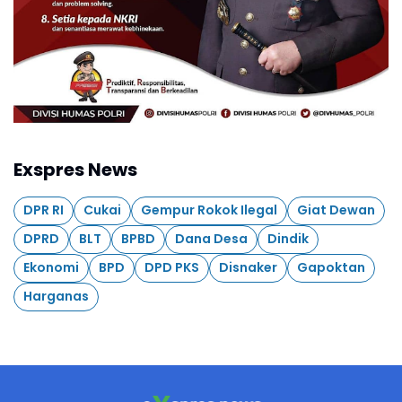
Exspres News
DPR RI
Cukai
Gempur Rokok Ilegal
Giat Dewan
DPRD
BLT
BPBD
Dana Desa
Dindik
Ekonomi
BPD
DPD PKS
Disnaker
Gapoktan
Harganas