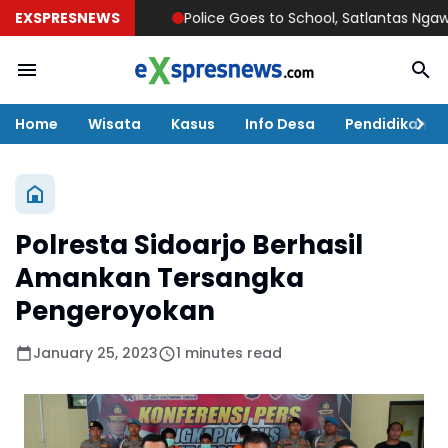
EXSPRESNEWS
Police Goes to School, Satlantas Ngawi Tanam
Home
Wisata
Kasus
Info Desa
Pendidikan
Polresta Sidoarjo Berhasil
Amankan Tersangka
Pengeroyokan
January 25, 2023
1 minutes read