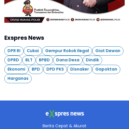
Exspres News
DPR RI
Cukai
Gempur Rokok Ilegal
Giat Dewan
DPRD
BLT
BPBD
Dana Desa
Dindik
Ekonomi
BPD
DPD PKS
Disnaker
Gapoktan
Harganas
Berita Cepat & Akurat