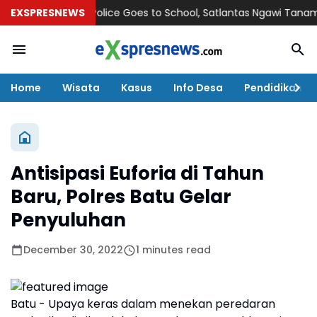
EXSPRESNEWS
Police Goes to School, Satlantas Ngawi Tanamkan Tert
Home
Wisata
Kasus
Info Desa
Pendidikan
Antisipasi Euforia di Tahun
Baru, Polres Batu Gelar
Penyuluhan
December 30, 2022
1 minutes read
Batu - Upaya keras dalam menekan peredaran