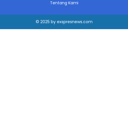
Tentang Kami
© 2025
by
exspresnews.com