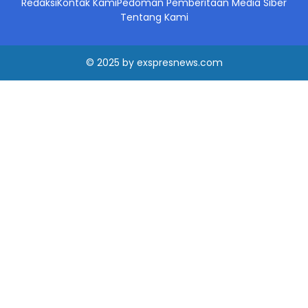
Redaksi
Kontak Kami
Pedoman Pemberitaan Media Siber
Tentang Kami
© 2025
by
exspresnews.com