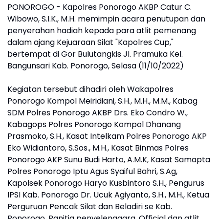
PONOROGO - Kapolres Ponorogo AKBP Catur C.
Wibowo, S.I.K., M.H. memimpin acara penutupan dan
penyerahan hadiah kepada para atlit pemenang
dalam ajang Kejuaraan Silat "Kapolres Cup,"
bertempat di Gor Bulutangkis Jl. Pramuka Kel.
Bangunsari Kab. Ponorogo, Selasa (11/10/2022)
Kegiatan tersebut dihadiri oleh Wakapolres
Ponorogo Kompol Meiridiani, S.H., M.H., M.M., Kabag
SDM Polres Ponorogo AKBP Drs. Eko Condro W.,
Kabagops Polres Ponorogo Kompol Dhanang
Prasmoko, S.H., Kasat Intelkam Polres Ponorogo AKP
Eko Widiantoro, S.Sos., M.H., Kasat Binmas Polres
Ponorogo AKP Sunu Budi Harto, A.M.K, Kasat Samapta
Polres Ponorogo Iptu Agus Syaiful Bahri, S.Ag,
Kapolsek Ponorogo Haryo Kusbintoro S.H., Pengurus
IPSI Kab. Ponorogo Dr. Ucuk Agiyanto, S.H., M.H., Ketua
Perguruan Pencak Silat dan Beladiri se Kab.
Ponorogo, Panitia penyelenggara, Official dan atlit.