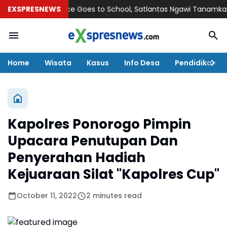
EXSPRESNEWS
Police Goes to School, Satlantas Ngawi Tanamkan Tertib L
Home
Wisata
Kasus
Info Desa
Pendidikan
Kapolres Ponorogo Pimpin
Upacara Penutupan Dan
Penyerahan Hadiah
Kejuaraan Silat "Kapolres Cup"
October 11, 2022
2 minutes read