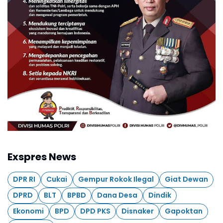
Exspres News
DPR RI
Cukai
Gempur Rokok Ilegal
Giat Dewan
DPRD
BLT
BPBD
Dana Desa
Dindik
Ekonomi
BPD
DPD PKS
Disnaker
Gapoktan