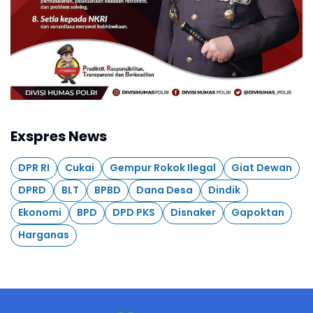
Exspres News
DPR RI
Cukai
Gempur Rokok Ilegal
Giat Dewan
DPRD
BLT
BPBD
Dana Desa
Dindik
Ekonomi
BPD
DPD PKS
Disnaker
Gapoktan
Harganas