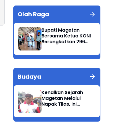
Olah Raga
Bupati Magetan
Bersama Ketua KONI
Berangkatkan 296
Atlet Ikuti Porprov
Jatim 2025
Budaya
Kenalkan Sejarah
Magetan Melalui
Napak Tilas, Ini
Harapan Suwata,
Kadis Dikpora.