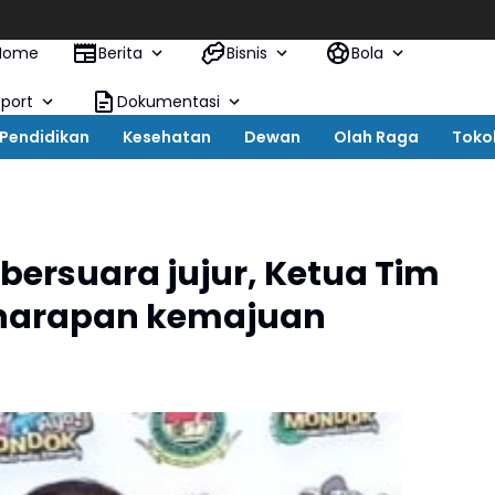
Home
Berita
Bisnis
Bola
Sport
Dokumentasi
Pendidikan
Kesehatan
Dewan
Olah Raga
Toko
bersuara jujur, Ketua Tim
 harapan kemajuan