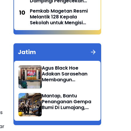
Dampingi Pengecekan
Menu Sehat MBG di SPPG
Pemkab Magetan Resmi
Polres Magetan 2 Di Poncol
Melantik 128 Kepala
Sekolah untuk Mengisi
Kekosongan Jabatan
Jatim
Agus Black Hoe
Adakan Sarasehan
Membangun
Solidaritas Dan
Kepedulian Sosial
Mantap, Bantu
Dikalangan
Penanganan Gempa
Masyarakat Magetan
Bumi Di Lumajang,
us
Brimob Polda Jatim
berikan bantuan
ar