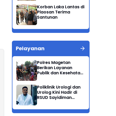
Patuh Semeru 2025
Korban Laka Lantas di
Plaosan Terima
Santunan
Pelayanan
Polres Magetan
Berikan Layanan
Publik dan Kesehatan
Gratis di CFD
Poliklinik Urologi dan
Urolog Kini Hadir di
RSUD Sayidiman
Magetan