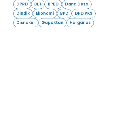
DPRD
BLT
BPBD
Dana Desa
Dindik
Ekonomi
BPD
DPD PKS
Disnaker
Gapoktan
Harganas