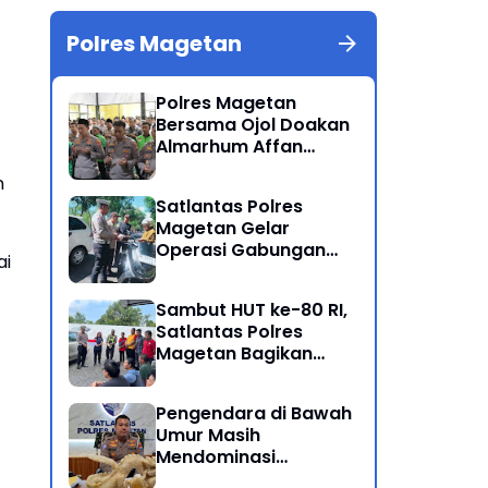
Polres Magetan
Polres Magetan
Bersama Ojol Doakan
Almarhum Affan
Kurniawan Korban
n
Meninggal Dunia Unjuk
Satlantas Polres
Rasa di Jakarta
Magetan Gelar
Operasi Gabungan
ai
Lintas Sektoral
Sambut HUT ke-80 RI,
Satlantas Polres
Magetan Bagikan
Bendera Merah Putih
Pengendara di Bawah
Umur Masih
Mendominasi
Pelanggaran Operasi