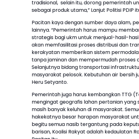
tradisional, selain itu, dorong pemerinta
sebagai produk utama,” Lanjut Politisi PDIP it
Pacitan kaya dengan sumber daya alam, pen
lainnya. “Pemerintah harus mampu memba
strategis bagi ukm untuk menjual-hasil-hasi
akan memfasilitasi proses distribusi dan t
kerakyatan memberikan sistem permodalan
tanpa jaminan dan mempermudah proses angs
Selanjutnya bidang transportasi infrastruk
masyarakat pelosok. Kebutuhan air bersih ju
Heru Setyanto.
Pemerintah juga harus kembangkan TTG (Te
mengingat geografis lahan pertanian yang sa
masih banyak keluhan di masyarakat. Semua
hakekatnya besar harapan masyarakat unt
begitu semua nasib tergantung pada keput
barisan, Koalisi Rakyat adalah kedaulatan R