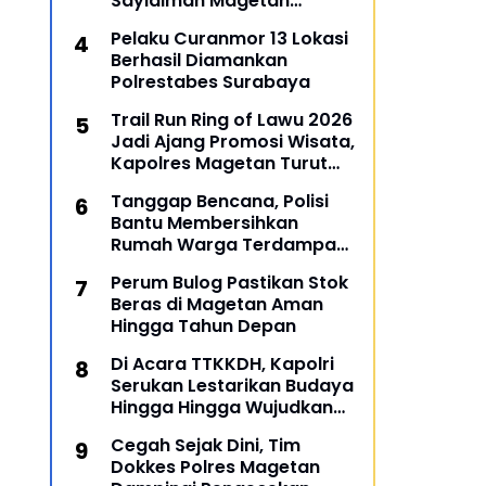
Sayidiman Magetan
Menggelar Penyuluhan
Pelaku Curanmor 13 Lokasi
'Bahaya Kosmetik Online'
Berhasil Diamankan
Polrestabes Surabaya
Trail Run Ring of Lawu 2026
Jadi Ajang Promosi Wisata,
Kapolres Magetan Turut
Ambil Bagian
Tanggap Bencana, Polisi
Bantu Membersihkan
Rumah Warga Terdampak
Banjir di Gresik
Perum Bulog Pastikan Stok
Beras di Magetan Aman
Hingga Tahun Depan
Di Acara TTKKDH, Kapolri
Serukan Lestarikan Budaya
Hingga Hingga Wujudkan
SDM Unggul
Cegah Sejak Dini, Tim
Dokkes Polres Magetan