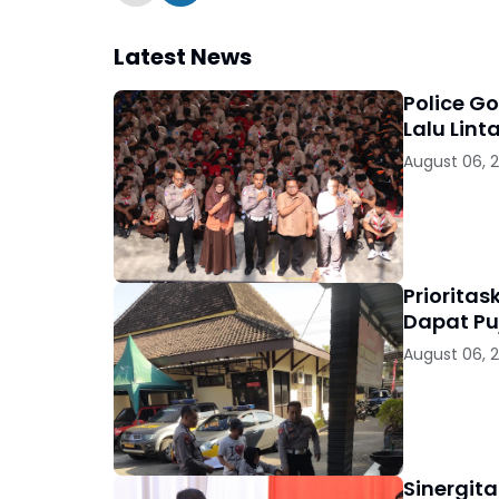
Latest News
Police G
Lalu Lint
August 06, 
Priorita
Dapat Pu
August 06, 
Sinergit