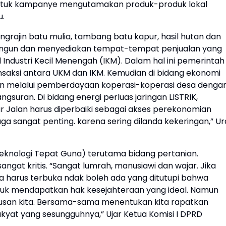
h untuk kampanye mengutamakan produk-produk lokal
u.
grajin batu mulia, tambang batu kapur, hasil hutan dan
ngun dan menyediakan tempat-tempat penjualan yang
l Industri Kecil Menengah (IKM). Dalam hal ini pemerintah
ransaksi antara UKM dan IKM. Kemudian di bidang ekonomi
 melalui pemberdayaan koperasi-koperasi desa denga
uran. Di bidang energi perluas jaringan LISTRIK,
tur Jalan harus diperbaiki sebagai akses perekonomian
ga sangat penting. karena sering dilanda kekeringan,” Ur
knologi Tepat Guna) terutama bidang pertanian.
ngat kritis. “Sangat lumrah, manusiawi dan wajar. Jika
 harus terbuka ndak boleh ada yang ditutupi bahwa
uk mendapatkan hak kesejahteraan yang ideal. Namun
usan kita. Bersama-sama menentukan kita rapatkan
akyat yang sesungguhnya,” Ujar Ketua Komisi I DPRD