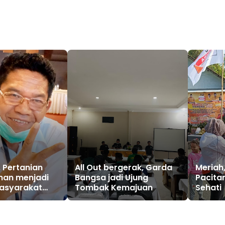
, Pertanian
All Out bergerak, Garda
Meriah
nan menjadi
Bangsa jadi Ujung
Pacita
Tombak Kemajuan
Sehati
kepada Mbois